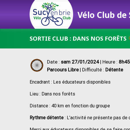
Vélo Club de
Passer
SORTIE CLUB : DANS NOS FORÊTS
au
contenu
Date :
sam 27/01/2024
| Heure :
8h45
Parcours Libre
| Difficulté :
Détente
Encadrant : Les éducateurs disponibles
Lieu : Dans nos forêts
Distance : 40 km en fonction du groupe
Rythme détente
: L’activité ne présente pas de 
Merci aux éducateurs disponibles de se faire co