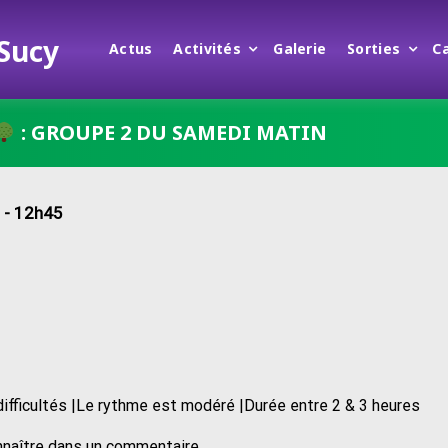
 Sucy
Actus
Activités
Galerie
Sorties
C
: GROUPE 2 DU SAMEDI MATIN
 - 12h45
difficultés |Le rythme est modéré |Durée entre 2 & 3 heures
nnaître dans un commentaire.