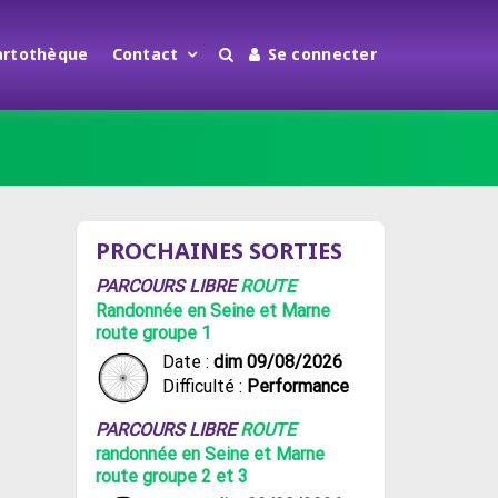
artothèque
Contact
Se connecter
PROCHAINES SORTIES
PARCOURS LIBRE
ROUTE
Randonnée en Seine et Marne
route groupe 1
Date :
dim 09/08/2026
Difficulté :
Performance
PARCOURS LIBRE
ROUTE
randonnée en Seine et Marne
route groupe 2 et 3