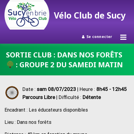
Vélo Club de Sucy
Se connecter
Passer
SORTIE CLUB : DANS NOS FORÊTS
au
: GROUPE 2 DU SAMEDI MATIN
contenu
Date :
sam 08/07/2023
| Heure :
8h45 - 12h45
Parcours Libre
| Difficulté :
Détente
Encadrant : Les éducateurs disponibles
Lieu : Dans nos forêts