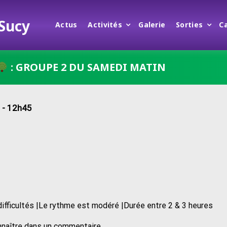
 Sucy
Actus
Activités
Galerie
Sorties
C
: GROUPE 2 DU SAMEDI MATIN
 - 12h45
difficultés |Le rythme est modéré |Durée entre 2 & 3 heures
nnaître dans un commentaire.