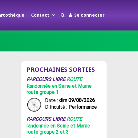
artothèque
Contact
Se connecter
PROCHAINES SORTIES
PARCOURS LIBRE
ROUTE
Randonnée en Seine et Marne
route groupe 1
Date :
dim 09/08/2026
Difficulté :
Performance
PARCOURS LIBRE
ROUTE
randonnée en Seine et Marne
route groupe 2 et 3