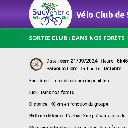
Vélo Club de
Passer
SORTIE CLUB : DANS NOS FORÊTS
au
contenu
Date :
sam 21/09/2024
| Heure :
8h45
Parcours Libre
| Difficulté :
Détente
Encadrant : Les éducateurs disponibles
Lieu : Dans nos forêts
Distance : 40 km en fonction du groupe
Rythme détente
: L’activité ne présente pas de 
Merci aux éducateurs disponibles de se faire co