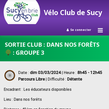
Vélo Club de Sucy
Se connecter
Passer
SORTIE CLUB : DANS NOS FORÊTS
au
: GROUPE 3
contenu
Date :
dim 03/03/2024
| Heure :
8h45 - 12h45
Parcours Libre
| Difficulté :
Détente
Encadrant : Les éducateurs disponibles
Lieu : Dans nos forêts