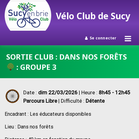
Vélo Club de Sucy
Se connecter
Passer
SORTIE CLUB : DANS NOS FORÊTS
au
: GROUPE 3
contenu
Date :
dim 22/03/2026
| Heure :
8h45 - 12h45
Parcours Libre
| Difficulté :
Détente
Encadrant : Les éducateurs disponibles
Lieu : Dans nos forêts