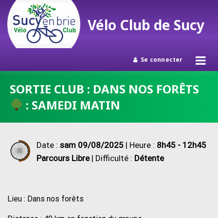
Vélo Club de Sucy
Se connecter
Passer
SORTIE CLUB : DANS NOS FORÊTS
au
: SAMEDI MATIN
contenu
Date :
sam 09/08/2025
| Heure :
8h45 - 12h45
Parcours Libre
| Difficulté :
Détente
Lieu : Dans nos forêts