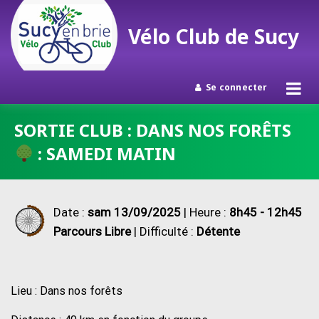
Vélo Club de Sucy
Se connecter
Passer
SORTIE CLUB : DANS NOS FORÊTS
au
: SAMEDI MATIN
contenu
Date :
sam 13/09/2025
| Heure :
8h45 - 12h45
Parcours Libre
| Difficulté :
Détente
Lieu : Dans nos forêts