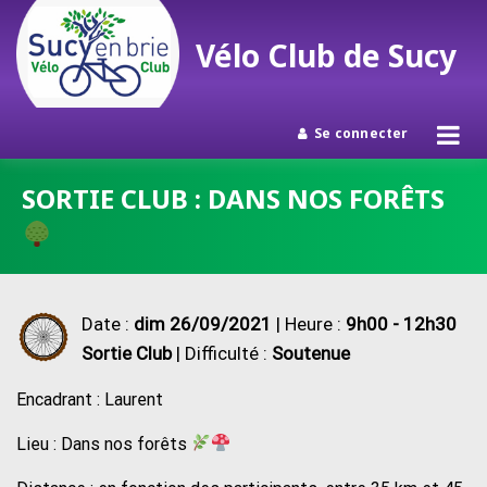
Vélo Club de Sucy
Se connecter
Passer
SORTIE CLUB : DANS NOS FORÊTS
au
contenu
Date :
dim 26/09/2021
| Heure :
9h00 - 12h30
Sortie Club
| Difficulté :
Soutenue
Encadrant : Laurent
Lieu : Dans nos forêts