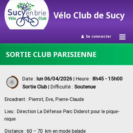
Vélo Club de Sucy
Se connecter
Passer
SORTIE CLUB PARISIENNE
au
contenu
Date :
lun 06/04/2026
| Heure :
8h45 - 15h00
Sortie Club
| Difficulté :
Soutenue
Encadrant : Pierrot, Eve, Pierre-Claude
Lieu : Direction La Défense Parc Diderot pour le pique-
nique
Distance : 60 – 70 km en mode balade