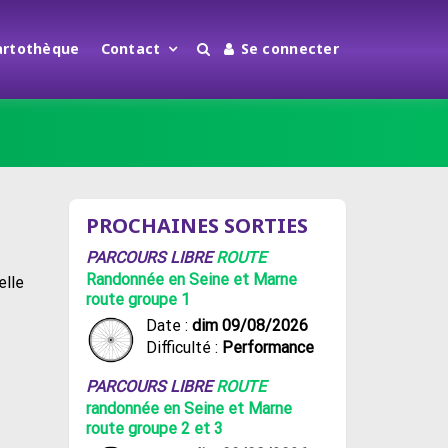
artothèque
Contact
Se connecter
PROCHAINES SORTIES
PARCOURS LIBRE
ROUTE
Randonnée en Seine et Marne
elle
route groupe 1
Date :
dim 09/08/2026
Difficulté :
Performance
PARCOURS LIBRE
ROUTE
randonnée en Seine et Marne
route groupe 2 et 3