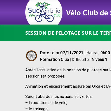
Vélo Club de
Passer
SESSION DE PILOTAGE SUR LE TER
au
contenu
Date :
dim 07/11/2021
| Heure :
9h00 
Formation Club
| Difficulté :
Niveau 1
Après l’annulation de la session de pilotage sur l
session est proposée.
Animation et encadrement assuré par Orca et Ev
Seront abordés les notions suivantes :
– la position sur le vélo,
– le freinage,