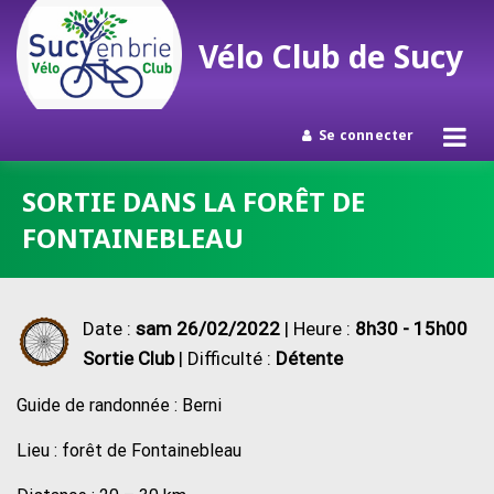
Vélo Club de Sucy
Se connecter
Passer
SORTIE DANS LA FORÊT DE
au
FONTAINEBLEAU
contenu
Date :
sam 26/02/2022
| Heure :
8h30 - 15h00
Sortie Club
| Difficulté :
Détente
Guide de randonnée : Berni
Lieu : forêt de Fontainebleau