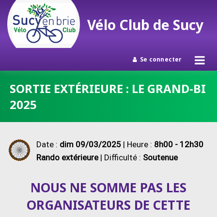
Vélo Club de Sucy
Se connecter
Passer
SORTIE EXTÉRIEURE : LE GRAND-BI
au
2025
contenu
Date :
dim 09/03/2025
| Heure :
8h00 - 12h30
Rando extérieure
| Difficulté :
Soutenue
NOUS NE SOMME PAS LES
ORGANISATEURS DE CETTE