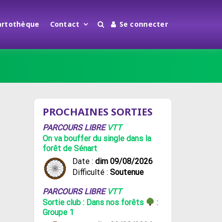
artothèque
Contact
Se connecter
PROCHAINES SORTIES
PARCOURS LIBRE
VTT
On va bouffer du single dans la
forêt de Sénart
Date :
dim 09/08/2026
Difficulté :
Soutenue
PARCOURS LIBRE
VTT
Sortie club : Dans nos forêts
:
Groupe 1