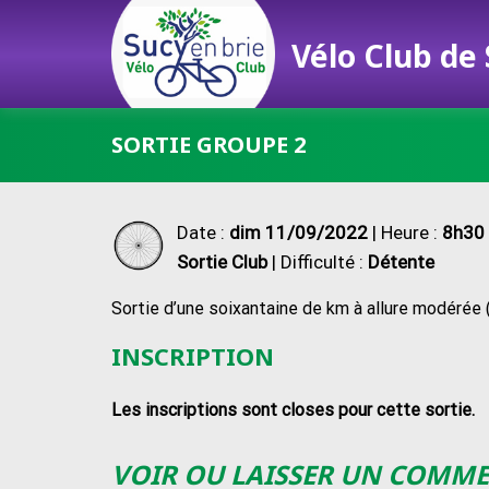
Vélo Club de
Passer
SORTIE GROUPE 2
au
contenu
Date :
dim 11/09/2022
| Heure :
8h30 
Sortie Club
| Difficulté :
Détente
Sortie d’une soixantaine de km à allure modérée (
INSCRIPTION
Les inscriptions sont closes pour cette sortie.
VOIR OU LAISSER UN COMM