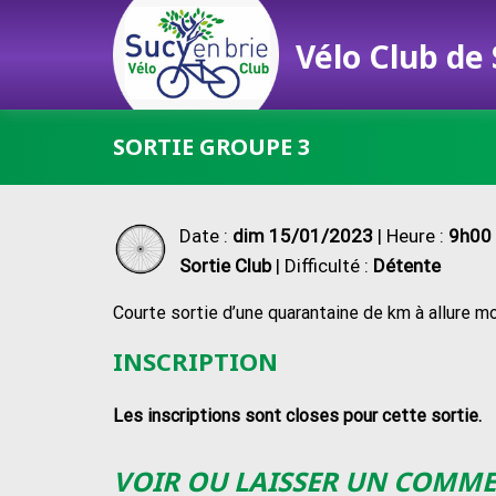
Vélo Club de
Passer
SORTIE GROUPE 3
au
contenu
Date :
dim 15/01/2023
| Heure :
9h00 
Sortie Club
| Difficulté :
Détente
Courte sortie d’une quarantaine de km à allure mo
INSCRIPTION
Les inscriptions sont closes pour cette sortie.
VOIR OU LAISSER UN COMM