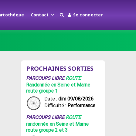
artothèque
Contact
Se connecter
PROCHAINES SORTIES
PARCOURS LIBRE
ROUTE
Randonnée en Seine et Marne
route groupe 1
Date :
dim 09/08/2026
Difficulté :
Performance
PARCOURS LIBRE
ROUTE
randonnée en Seine et Marne
route groupe 2 et 3