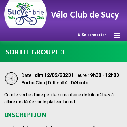
Vélo Club de Sucy
Se connecter
Passer
SORTIE GROUPE 3
au
contenu
Date :
dim 12/02/2023
| Heure :
9h30 - 12h00
Sortie Club
| Difficulté :
Détente
Courte sortie d’une petite quarantaine de kilomètres à
allure modérée sur le plateau briard.
INSCRIPTION