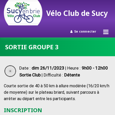
Vélo Club de Sucy
Se connecter
Passer
SORTIE GROUPE 3
au
contenu
Date :
dim 26/11/2023
| Heure :
9h00 - 12h00
Sortie Club
| Difficulté :
Détente
Courte sortie de 40 à 50 km à allure modérée (16/20 km/h
de moyenne) sur le plateau briard, suivant parcours à
arrêter au départ entre les participants.
INSCRIPTION