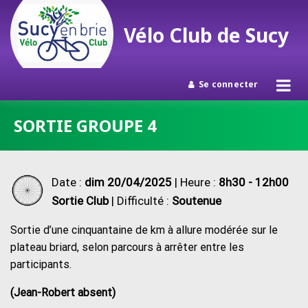
Vélo Club de Sucy
Se connecter
Passer
SORTIE GROUPE 4
au
contenu
Date :
dim 20/04/2025
| Heure :
8h30 - 12h00
Sortie Club
| Difficulté :
Soutenue
Sortie d’une cinquantaine de km à allure modérée sur le
plateau briard, selon parcours à arrêter entre les
participants.
(Jean-Robert absent)