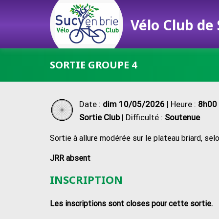
Vélo Club de
Passer
SORTIE GROUPE 4
au
contenu
Date :
dim 10/05/2026
| Heure :
8h00 
Sortie Club
| Difficulté :
Soutenue
Sortie à allure modérée sur le plateau briard, sel
JRR absent
INSCRIPTION
Les inscriptions sont closes pour cette sortie.