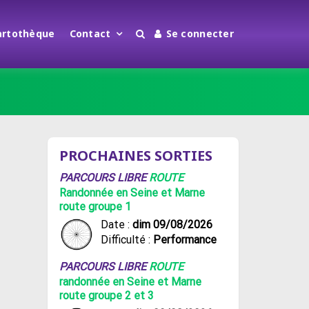
artothèque
Contact
Se connecter
PROCHAINES SORTIES
PARCOURS LIBRE
ROUTE
Randonnée en Seine et Marne
route groupe 1
Date :
dim 09/08/2026
Difficulté :
Performance
PARCOURS LIBRE
ROUTE
randonnée en Seine et Marne
route groupe 2 et 3