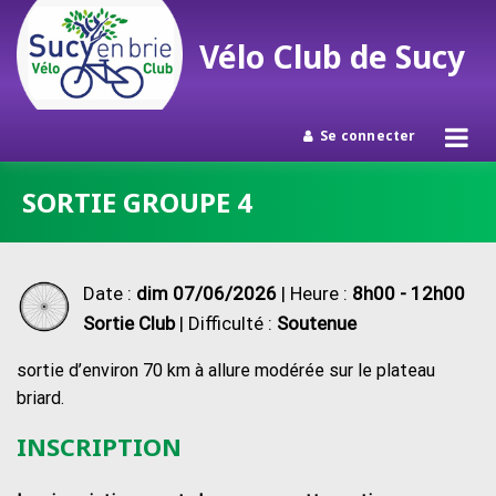
Vélo Club de Sucy
Se connecter
Passer
SORTIE GROUPE 4
au
contenu
Date :
dim 07/06/2026
| Heure :
8h00 - 12h00
Sortie Club
| Difficulté :
Soutenue
sortie d’environ 70 km à allure modérée sur le plateau
briard.
INSCRIPTION