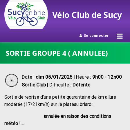
Vélo Club de Sucy
Se connecter
Passer
SORTIE GROUPE 4 ( ANNULEE)
au
contenu
Date :
dim 05/01/2025
| Heure :
9h00 - 12h00
Sortie Club
| Difficulté :
Détente
Sortie de reprise d’une petite quarantaine de km allure
modérée (17/21km/h) sur le plateau briard :
annulée en raison des conditions
météo !….