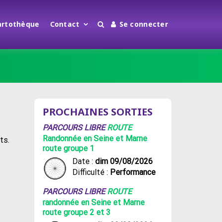
artothèque
Contact
Se connecter
PROCHAINES SORTIES
PARCOURS LIBRE
ROUTE
Randonnée en Seine et Marne
ts.
route groupe 1
Date :
dim 09/08/2026
Difficulté :
Performance
PARCOURS LIBRE
ROUTE
randonnée en Seine et Marne
route groupe 2 et 3