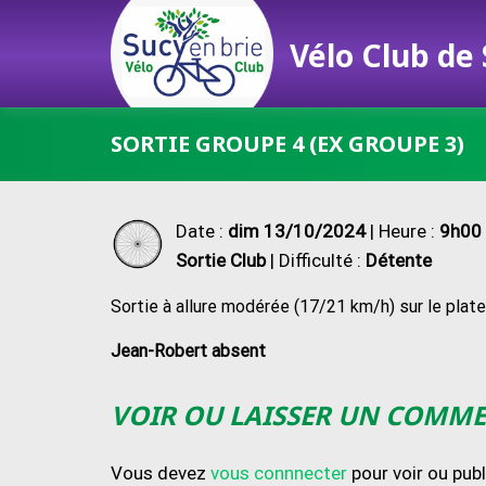
Vélo Club de
Passer
SORTIE GROUPE 4 (EX GROUPE 3)
au
contenu
Date :
dim 13/10/2024
| Heure :
9h00 
Sortie Club
| Difficulté :
Détente
Sortie à allure modérée (17/21 km/h) sur le platea
Jean-Robert absent
VOIR OU LAISSER UN COMM
Vous devez
vous connnecter
pour voir ou pub