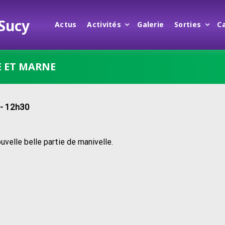
 Sucy
Actus
Activités
Galerie
Sorties
C
E ET MARNE
- 12h30
velle belle partie de manivelle.