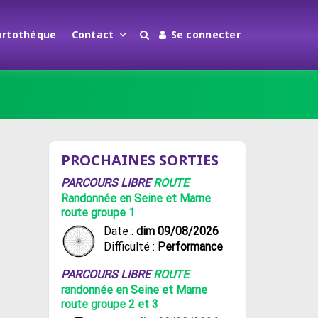
artothèque
Contact
Se connecter
PROCHAINES SORTIES
PARCOURS LIBRE
ROUTE
Randonnée en Seine et Marne
route groupe 1
Date :
dim 09/08/2026
Difficulté :
Performance
PARCOURS LIBRE
ROUTE
randonnée en Seine et Marne
route groupe 2 et 3