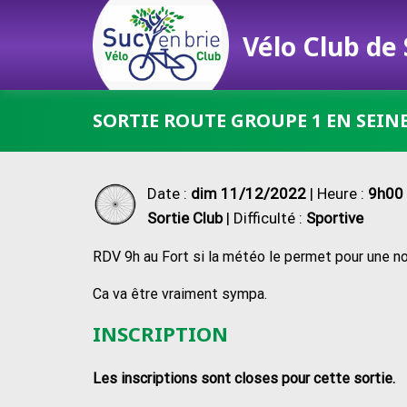
Vélo Club de
Passer
SORTIE ROUTE GROUPE 1 EN SEIN
au
contenu
Date :
dim 11/12/2022
| Heure :
9h00 
Sortie Club
| Difficulté :
Sportive
RDV 9h au Fort si la météo le permet pour une nou
Ca va être vraiment sympa.
INSCRIPTION
Les inscriptions sont closes pour cette sortie.