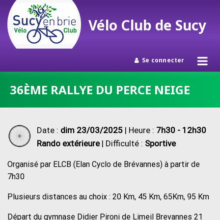
Vélo Club de Sucy
Se connecter
Passer
36ÈME RALLYE DU PERCE NEIGE
au
contenu
Date :
dim 23/03/2025
| Heure :
7h30 - 12h30
Rando extérieure
| Difficulté :
Sportive
Organisé par ELCB (Elan Cyclo de Brévannes) à partir de
7h30
Plusieurs distances au choix : 20 Km, 45 Km, 65Km, 95 Km
Départ du gymnase Didier Pironi de Limeil Brevannes 21