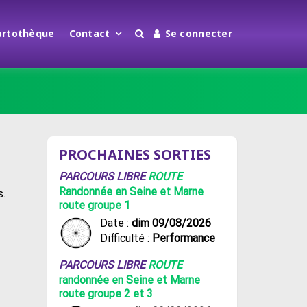
artothèque
Contact
Se connecter
PROCHAINES SORTIES
PARCOURS LIBRE
ROUTE
Randonnée en Seine et Marne
s.
route groupe 1
Date :
dim 09/08/2026
Difficulté :
Performance
PARCOURS LIBRE
ROUTE
randonnée en Seine et Marne
route groupe 2 et 3