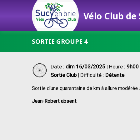
Vélo Club de
Passer
SORTIE GROUPE 4
au
contenu
Date :
dim 16/03/2025
| Heure :
9h00 
Sortie Club
| Difficulté :
Détente
Sortie d’une quarantaine de km à allure modérée su
Jean-Robert absent