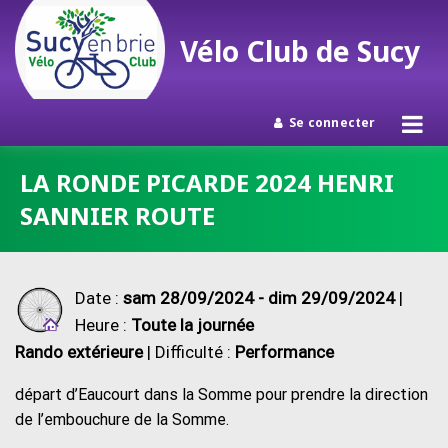
Vélo Club de Sucy
Se connecter
Passer
LA RONDE PICARDE 2024 HENRI
au
SANNIER ROUTE
contenu
Date :
sam 28/09/2024 - dim 29/09/2024
|
Heure :
Toute la journée
Rando extérieure
| Difficulté :
Performance
départ d’Eaucourt dans la Somme pour prendre la direction
de l’embouchure de la Somme.