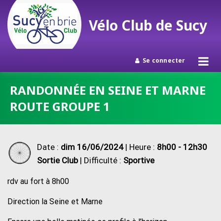
Vélo Club de Sucy
Se connecter
Passer
RANDONNÉE EN SEINE ET MARNE
au
ROUTE GROUPE 1
contenu
Date :
dim 16/06/2024
| Heure :
8h00 - 12h30
Sortie Club
| Difficulté :
Sportive
rdv au fort à 8h00
Direction la Seine et Marne