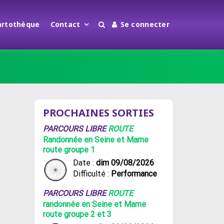
artothèque
Contact
Se connecter
PROCHAINES SORTIES
PARCOURS LIBRE
ROUTE
Randonnée en Seine et Marne
route groupe 1
Date :
dim 09/08/2026
Difficulté :
Performance
PARCOURS LIBRE
ROUTE
randonnée en Seine et Marne
route groupe 2 et 3