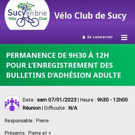
Vélo Club de Sucy
Se connecter
Passer
PERMANENCE DE 9H30 À 12H
au
POUR L’ENREGISTREMENT DES
contenu
BULLETINS D’ADHÉSION ADULTE
Date :
sam 07/01/2023
| Heure :
9h30 - 12h00
Réunion
| Difficulté :
N/A
Responsable : Pierre
Présents : Pierre et +