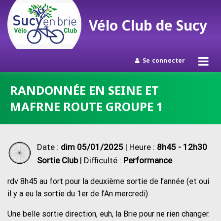
Vélo Club de Sucy
Se connecter
Passer
RANDONNÉE EN SEINE ET
au
MAFRNE ROUTE GROUPE 1
contenu
Date :
dim 05/01/2025
| Heure :
8h45 - 12h30
Sortie Club
| Difficulté :
Performance
rdv 8h45 au fort pour la deuxième sortie de l’année (et oui
il y a eu la sortie du 1er de l’An mercredi)
Une belle sortie direction, euh, la Brie pour ne rien changer.