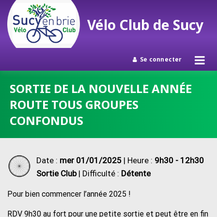
Vélo Club de Sucy
Se connecter
Passer
SORTIE DE LA NOUVELLE ANNÉE
au
ROUTE TOUS GROUPES
contenu
CONFONDUS
Date :
mer 01/01/2025
| Heure :
9h30 - 12h30
Sortie Club
| Difficulté :
Détente
Pour bien commencer l’année 2025 !
RDV 9h30 au fort pour une petite sortie et peut être en fin