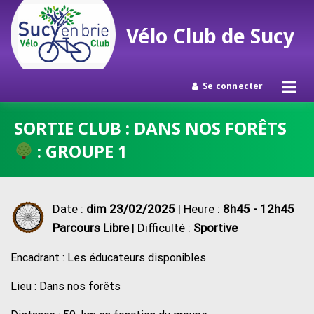
Vélo Club de Sucy
Se connecter
Passer
SORTIE CLUB : DANS NOS FORÊTS
au
: GROUPE 1
contenu
Date :
dim 23/02/2025
| Heure :
8h45 - 12h45
Parcours Libre
| Difficulté :
Sportive
Encadrant : Les éducateurs disponibles
Lieu : Dans nos forêts