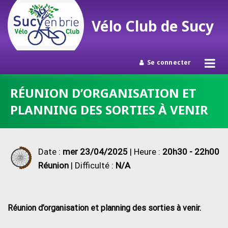
Vélo Club de Sucy
Se connecter
Passer
RÉUNION D’ORGANISATION ET
au
PLANNING DES SORTIES À VENIR
contenu
Date :
mer 23/04/2025
| Heure :
20h30 - 22h00
Réunion
| Difficulté :
N/A
Réunion d’organisation et planning des sorties à venir.