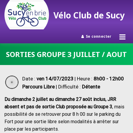
Vélo Club de Sucy
Se connecter
Passer
SORTIES GROUPE 3 JUILLET / AOUT
au
contenu
Date :
ven 14/07/2023
| Heure :
8h00 - 12h00
Parcours Libre
| Difficulté :
Détente
Du dimanche 2 juillet au dimanche 27 août inclus, JRR
absent et pas de sortie Club proposée au Groupe 3
, mais
possibilité de se retrouver pour 8 h 00 sur le parking du
Fort pour une sortie libre selon modalités à arrêter sur
place par les participants.