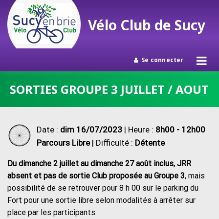
Vélo Club de Sucy
Se connecter
Passer
SORTIES GROUPE 3 JUILLET / AOUT
au
contenu
Date :
dim 16/07/2023
| Heure :
8h00 - 12h00
Parcours Libre
| Difficulté :
Détente
Du dimanche 2 juillet au dimanche 27 août inclus, JRR
absent et pas de sortie Club proposée au Groupe 3
, mais
possibilité de se retrouver pour 8 h 00 sur le parking du
Fort pour une sortie libre selon modalités à arrêter sur
place par les participants.